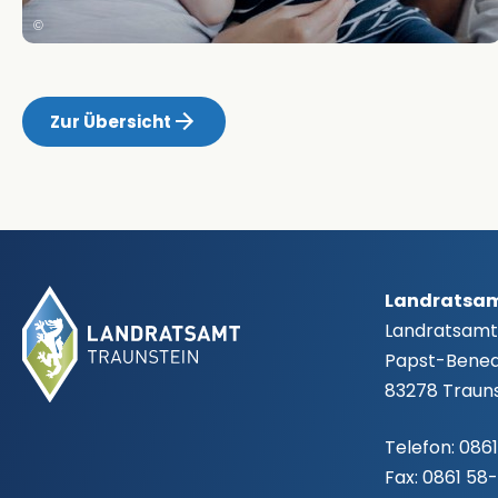
©
Zur Übersicht
Fußbereich
Landratsam
Landratsamt
Papst-Benedi
83278 Trauns
Telefon:
0861
Fax:
0861 58