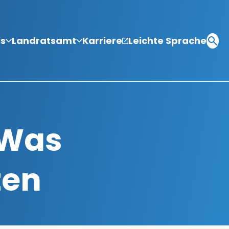
is
Landratsamt
Karriere
Leichte Sprache
– Was
ten