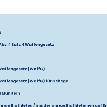
s
 Abs. 4 Satz 4 Waffengesetz
5 Waffengesetz (WaffG)
5 Waffengesetz (WaffG) für Gehege
 Munition
rige Biathleten / minderjährige Biathletinnen auf E