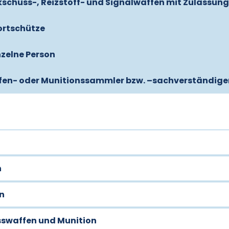
ckschuss-, Reizstoff- und Signalwaffen mit Zulassun
portschütze
nzelne Person
affen- oder Munitionssammler bzw. –sachverständige
n
on
sswaffen und Munition