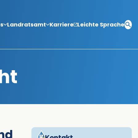
is
Landratsamt
Karriere
Leichte Sprache
ht
nd
Kontakt