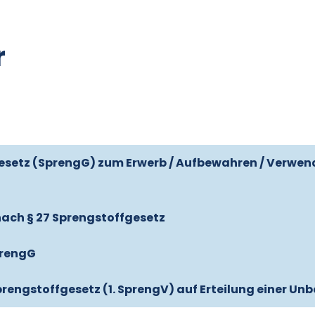
r
fgesetz (SprengG) zum Erwerb / Aufbewahren / Verwend
nach § 27 Sprengstoffgesetz
prengG
prengstoffgesetz (1. SprengV) auf Erteilung einer U