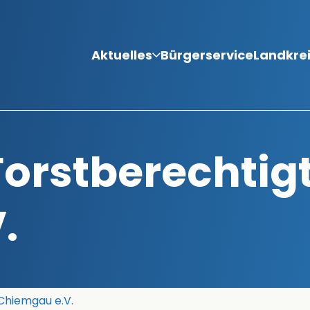
Aktuelles
Bürgerservice
Landkre
Forstberechtig
.
Chiemgau e.V.