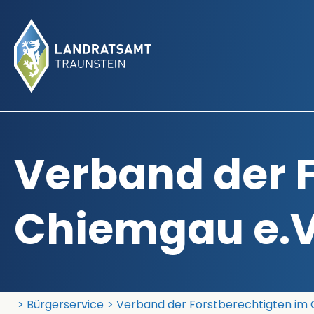
Verband der 
Chiemgau e.V
Landratsamt Traunstein
Bürgerservice
Verband der Forstberechtigten im 