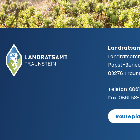
©
Fußbereich
Landratsam
Landratsamt
Papst-Benedi
83278 Trauns
Telefon:
0861
Fax:
0861 58
Route pl