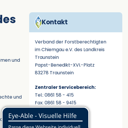
des
Kontakt
Verband der Forstberechtigten
im Chiemgau e.V. des Landkreis
Traunstein
Almen und
Papst-Benedikt-XVI.-Platz
.
83278 Traunstein
Zentraler Servicebereich:
Tel.: 0861 58 - 415
Rechte und
Fax: 0861 58 - 9415
ag zur Arbeit
E-Mail senden