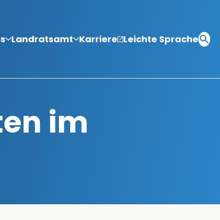
is
Landratsamt
Karriere
Leichte Sprache
ten im