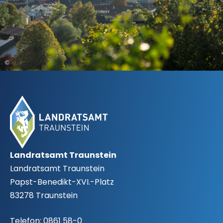
©
Fußbereich
Landratsamt Traunstein
Landratsamt Traunstein
Papst-Benedikt-XVI.-Platz
83278 Traunstein
Telefon:
0861 58-0