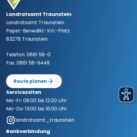
(Gemeinden der Landkreise
abschließendes Ergebnis
Berchtesgadener Land und Traunstein)
Endgültiges Ergebnis
zur
Landtagswahl
Landratsamt Traunstein
Basis Schnellmeldung.
2023 im Stimmkreis 130 Traunstein
Ergebnisse der Bürgermeisterwahlen im
Landratsamt Traunstein
(Gemeinden des Landkreises Traunstein ohne:
Landkreis Traunstein
Papst-Benedikt-XVI.-Platz
Endgültiges Ergebnis Landkreis
Fridolfing, Kirchanschöring, Petting, Tittmoning,
83278 Traunstein
Berchtesgadener Land
Taching am See, Waging am See, Wonneberg;
zu finden im Stimmkreis BGL)
Telefon:
0861 58-0
Fax:
0861 58-9449
Endgültiges Ergebnis
zur
Bezirkswahl
2023
im Stimmkreis 130 Traunstein (Gemeinden des
Route planen
Landkreises Traunstein ohne: Fridolfing,
Servicezeiten
Kirchanschöring, Petting, Tittmoning, Taching
Mo-Fr:
08:00 bis 12:00 Uhr
am See, Waging am See, Wonneberg; zu finden
Mo-Do:
13:00 bis 16:00 Uhr
im Stimmkreis BGL)
landratsamt_traunstein
Bankverbindung
Hier finden Sie am Wahltag die Ergebnisse