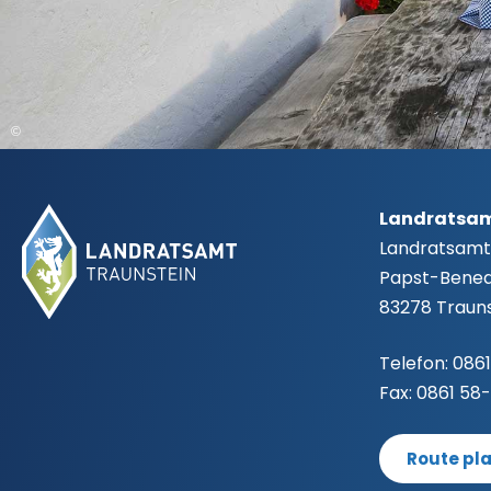
©
Fußbereich
Landratsam
Landratsamt
Papst-Benedi
83278 Trauns
Telefon:
0861
Fax:
0861 58
Route pl