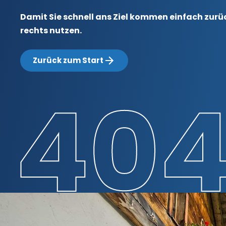
Damit Sie schnell ans Ziel kommen einfach zurüc
rechts nutzen.
Zurück zum Start