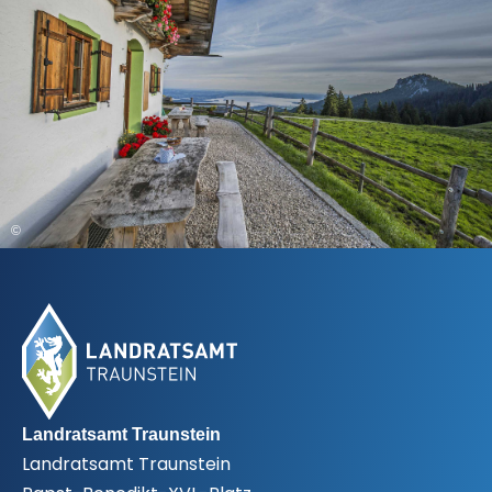
©
Fußbereich
Landratsamt Traunstein
Landratsamt Traunstein