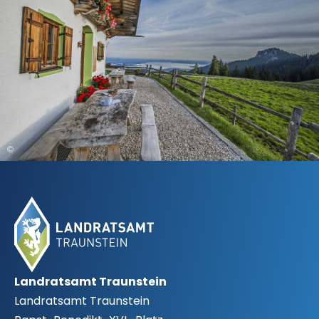
©
Fußbereich
Landratsamt Traunstein
Landratsamt Traunstein