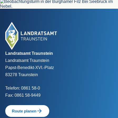
©
Fußbereich
Landratsamt Traunstein
Landratsamt Traunstein
Papst-Benedikt-XVI.-Platz
83278 Traunstein
Telefon:
0861 58-0
Fax:
0861 58-9449
Route planen