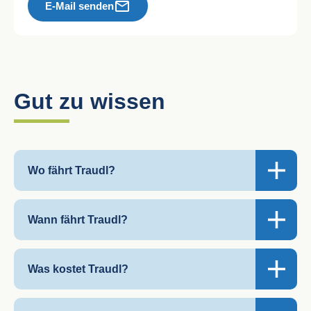
E-Mail senden
Gut zu wissen
Wo fährt Traudl?
Traudl fährt in den Gemeinden:
Wann fährt Traudl?
Chieming
Traudl fährt durchgehend von
Montag –
Was kostet Traudl?
Grabenstätt
Sonntag
von
06:00 – 22:00 Uhr
.
Grassau
Und das auch an
Feiertagen!
Der Tarif besteht aus einer eigenen einfachen