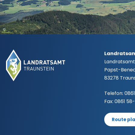
©
Fußbereich
Landratsam
Landratsamt
Papst-Benedi
83278 Trauns
Telefon:
0861
Fax:
0861 58
Route pl