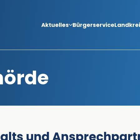
Aktuelles
Bürgerservice
Landkre
hörde
alts und Ansprechpart