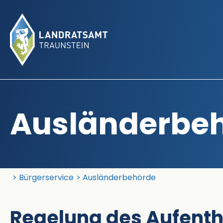
Ausländerbe
Landratsamt Traunstein
Bürgerservice
Ausländerbehörde
Regelung des Aufenth